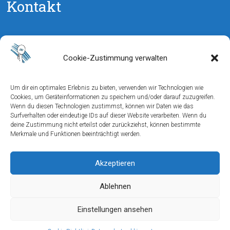
Kontakt
Jugendleiter:
Manuel Straub
Cookie-Zustimmung verwalten
Telefon: 0159 / 06781037
E-Mail:
manuca@tischtennis-svi.de
Um dir ein optimales Erlebnis zu bieten, verwenden wir Technologien wie
Cookies, um Geräteinformationen zu speichern und/oder darauf zuzugreifen.
Abteilungsleiter:
Wenn du diesen Technologien zustimmst, können wir Daten wie das
Alexander Straub
Surfverhalten oder eindeutige IDs auf dieser Website verarbeiten. Wenn du
Telefon: 0152 / 07483370
deine Zustimmung nicht erteilst oder zurückziehst, können bestimmte
Merkmale und Funktionen beeinträchtigt werden.
E-Mail:
abt-leitung@tischtennis-svi.de
Akzeptieren
Click-TT
Instagram
Ablehnen
Datenschutzerklärung
Einstellungen ansehen
Impressum