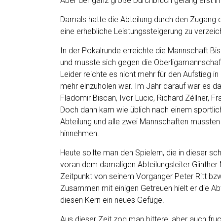
Aber der ganz große Durchbruch gelang erst im
Damals hatte die Abteilung durch den Zugang 
eine erhebliche Leistungssteigerung zu verzeic
In der Pokalrunde erreichte die Mannschaft Bis
und musste sich gegen die Oberligamannschaf
Leider reichte es nicht mehr für den Aufstieg i
mehr einzuholen war. Im Jahr darauf war es da
Fladomir Biscan, Ivor Lucic, Richard Zéllner, Fr
Doch dann kam wie üblich nach einem sportlichen
Abteilung und alle zwei Mannschaften mussten 
hinnehmen.
Heute sollte man den Spielern, die in dieser sch
voran dem damaligen Abteilungsleiter Giinther
Zeitpunkt von seinem Vorganger Peter Ritt bzw.
Zusammen mit einigen Getreuen hielt er die Ab
diesen Kern ein neues Gefüge.
Aus dieser Zeit zog man bittere, aber auch fru