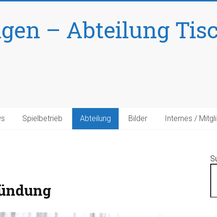
ngen – Abteilung Tis
s
Spielbetrieb
Abteilung
Bilder
Internes / Mitgl
S
ündung