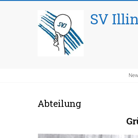
Skip
to
SV Illi
content
New
Abteilung
Gr