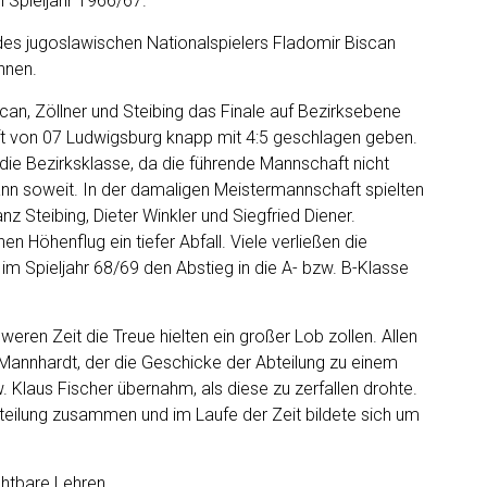
 Spieljahr 1966/67.
des jugoslawischen Nationalspielers Fladomir Biscan
hnen.
can, Zöllner und Steibing das Finale auf Bezirksebene
t von 07 Ludwigsburg knapp mit 4:5 geschlagen geben.
n die Bezirksklasse, da die führende Mannschaft nicht
nn soweit. In der damaligen Meistermannschaft spielten
anz Steibing, Dieter Winkler und Siegfried Diener.
 Höhenflug ein tiefer Abfall. Viele verließen die
im Spieljahr 68/69 den Abstieg in die A- bzw. B-Klasse
weren Zeit die Treue hielten ein großer Lob zollen. Allen
 Mannhardt, der die Geschicke der Abteilung zu einem
 Klaus Fischer übernahm, als diese zu zerfallen drohte.
teilung zusammen und im Laufe der Zeit bildete sich um
chtbare Lehren.