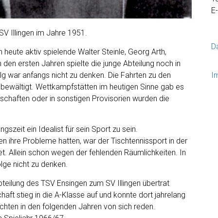
E
SV Illingen im Jahre 1951.
D
heute aktiv spielende Walter Steinle, Georg Arth,
n den ersten Jahren spielte die junge Abteilung noch in
olg war anfangs nicht zu denken. Die Fahrten zu den
I
bewältigt. Wettkampfstätten im heutigen Sinne gab es
chaften oder in sonstigen Provisorien wurden die
ngszeit ein Idealist für sein Sport zu sein.
n ihre Probleme hatten, war der Tischtennissport in der
et. Allein schon wegen der fehlenden Räumlichkeiten. In
olge nicht zu denken.
bteilung des TSV Ensingen zum SV Illingen übertrat
chaft stieg in die A-Klasse auf und konnte dort jahrelang
achten in den folgenden Jahren von sich reden.