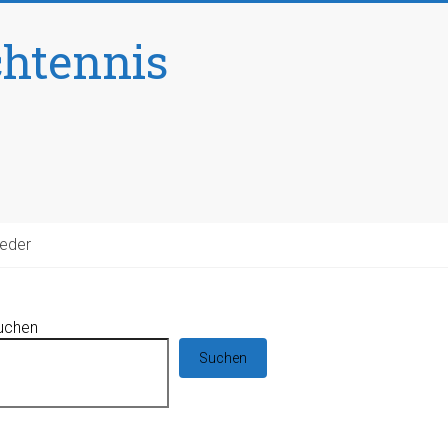
chtennis
ieder
uchen
Suchen