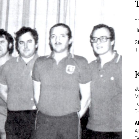
J
H
S
J
M
T
E
Ab
A
T