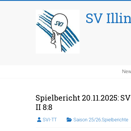
Skip
to
SV Illi
content
New
Spielbericht 20.11.2025: S
II 8:8
SVI-TT
Saison 25/26
,
Spielberichte