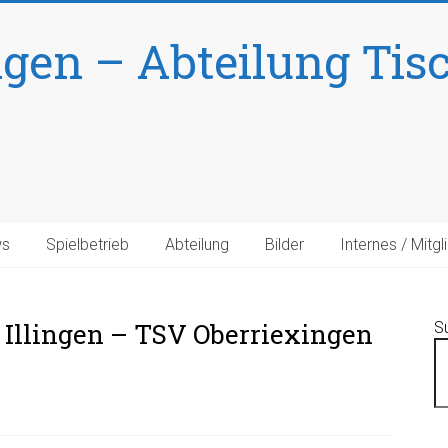
ngen – Abteilung Tis
s
Spielbetrieb
Abteilung
Bilder
Internes / Mitgl
V Illingen – TSV Oberriexingen
S