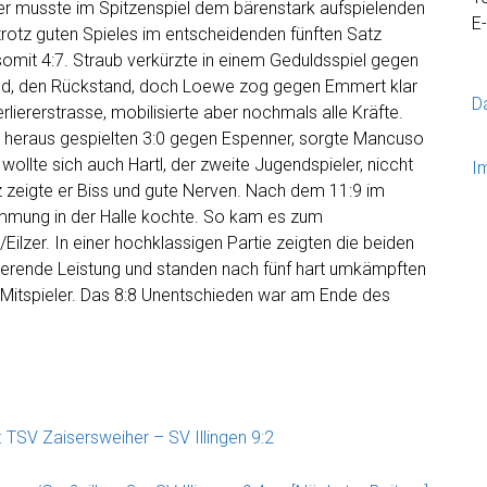
er musste im Spitzenspiel dem bärenstark aufspielenden
E
 trotz guten Spieles im entscheidenden fünften Satz
 somit 4:7. Straub verkürzte in einem Geduldsspiel gegen
hied, den Rückstand, doch Loewe zog gegen Emmert klar
D
rliererstrasse, mobilisierte aber nochmals alle Kräfte.
n heraus gespielten 3:0 gegen Espenner, sorgte Mancuso
wollte sich auch Hartl, der zweite Jugendspieler, niccht
I
 zeigte er Biss und gute Nerven. Nach dem 11:9 im
timmung in der Halle kochte. So kam es zum
ilzer. In einer hochklassigen Partie zeigten die beiden
onierende Leistung und standen nach fünf hart umkämpften
r Mitspieler. Das 8:8 Unentschieden war am Ende des
 TSV Zaisersweiher – SV Illingen 9:2