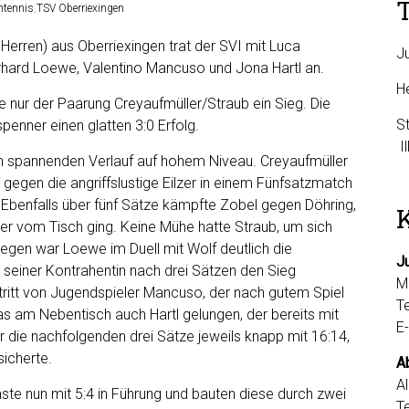
htennis
,
TSV Oberriexingen
erren) aus Oberriexingen trat der SVI mit Luca
J
erhard Loewe, Valentino Mancuso und Jona Hartl an.
H
te nur der Paarung Creyaufmüller/Straub ein Sieg. Die
S
nner einen glatten 3:0 Erfolg.
n spannenden Verlauf auf hohem Niveau. Creyaufmüller
gegen die angriffslustige Eilzer in einem Fünfsatzmatch
n. Ebenfalls über fünf Sätze kämpfte Zobel gegen Döhring,
ger vom Tisch ging. Keine Mühe hatte Straub, um sich
egen war Loewe im Duell mit Wolf deutlich die
J
seiner Kontrahentin nach drei Sätzen den Sieg
M
ftritt von Jugendspieler Mancuso, der nach gutem Spiel
T
s am Nebentisch auch Hartl gelungen, der bereits mit
E
r die nachfolgenden drei Sätze jeweils knapp mit 16:14,
sicherte.
Ab
A
te nun mit 5:4 in Führung und bauten diese durch zwei
T