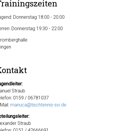
Trainingszeiten
ugend: Donnerstag 18:00 - 20:00
erren: Donnerstag 19:30 - 22:00
tromberghalle
Illingen
Kontakt
ugendleiter:
anuel Straub
elefon: 0159 / 06781037
-Mail:
manuca@tischtennis-svi.de
teilungsleiter:
lexander Straub
elefon: 0151 / 42666691