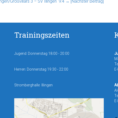
ngen/Großvillars 3 – SV Illingen 9:4
→ [Nächster Beitrag]
Trainingszeiten
Jugend: Donnerstag 18:00 - 20:00
Ju
M
Te
Herren: Donnerstag 19:30 - 22:00
E-
Stromberghalle Illingen
Ab
Al
Te
E-