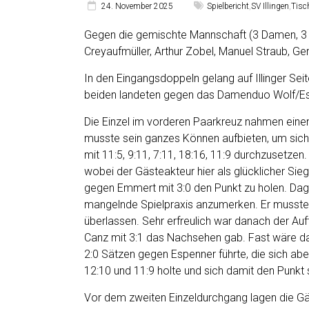
24. November 2025
Spielbericht
,
SV Illingen
,
Tisc
Gegen die gemischte Mannschaft (3 Damen, 3 H
Creyaufmüller, Arthur Zobel, Manuel Straub, G
In den Eingangsdoppeln gelang auf Illinger Sei
beiden landeten gegen das Damenduo Wolf/Espe
Die Einzel im vorderen Paarkreuz nahmen eine
musste sein ganzes Können aufbieten, um sich 
mit 11:5, 9:11, 7:11, 18:16, 11:9 durchzusetze
wobei der Gästeakteur hier als glücklicher Sie
gegen Emmert mit 3:0 den Punkt zu holen. Dag
mangelnde Spielpraxis anzumerken. Er musste 
überlassen. Sehr erfreulich war danach der Au
Canz mit 3:1 das Nachsehen gab. Fast wäre da
2:0 Sätzen gegen Espenner führte, die sich abe
12:10 und 11:9 holte und sich damit den Punkt 
Vor dem zweiten Einzeldurchgang lagen die Gäs