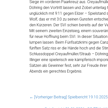
Siege im vorderen Paarkreuz aus. Creyaufmüll
Döhring den Vortritt lassen und Zobel unterlag
unglücklich mit 9:11 gegen Eilzer – Spielstand
Wolf, das er mit 3:0 zu seinen Gunsten entsc
den Kürzeren. Der SVI schien bereits auf der Ve
Mit seinem zweiten Einzelsieg, einem souverä
für neue Hoffnung beim SVI. In dieser Situation 
lumpen lassen. Beim Fünfsatzkrimi gegen Canz
fünften Satz riss er die Hände hoch und die S
Schlussdoppel Creyaufmüller/Straub – Döhring/E
Illinger eine spielerisch wie kämpferisch imp
Sätzen als Gewinner fest, sehr zur Freude ihre
Abends ein gerechtes Ergebnis.
← [Vorheriger Beitrag]
Spielbericht 19.10.2025: