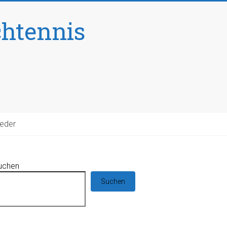
chtennis
ieder
uchen
Suchen