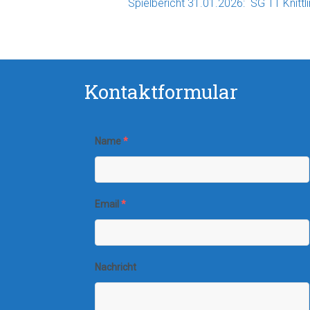
Spielbericht 31.01.2026: SG TT Knittli
Kontaktformular
Name
*
Email
*
Nachricht