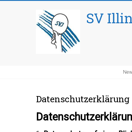
Skip
to
SV Illi
content
New
Datenschutzerklärung
Datenschutzerkläru