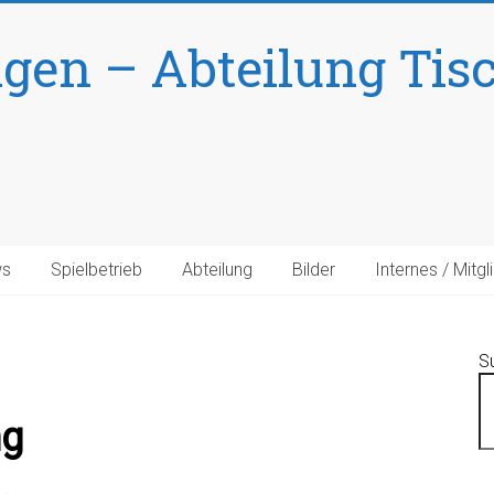
ngen – Abteilung Tis
s
Spielbetrieb
Abteilung
Bilder
Internes / Mitgl
S
ng