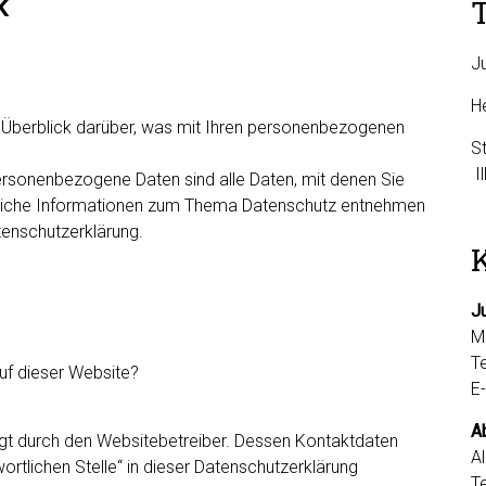
k
J
H
 Überblick darüber, was mit Ihren personenbezogenen
S
ersonenbezogene Daten sind alle Daten, mit denen Sie
ührliche Informationen zum Thema Datenschutz entnehmen
tenschutzerklärung.
J
M
T
auf dieser Website?
E
Ab
lgt durch den Websitebetreiber. Dessen Kontaktdaten
A
rtlichen Stelle“ in dieser Datenschutzerklärung
T