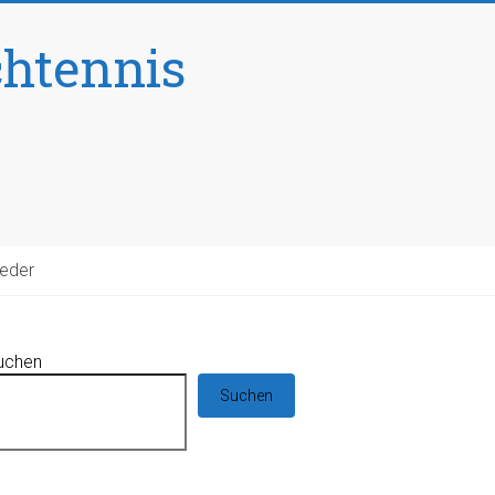
chtennis
ieder
uchen
Suchen